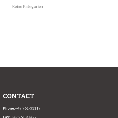
Keine Kategorien
CONTACT
Phone:
+49 961-31119
Fax:
+49 961-37427