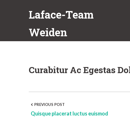
Skip
Laface-Team
to
content
Weiden
Curabitur Ac Egestas Do
Post
PREVIOUS POST
Quisque placerat luctus euismod